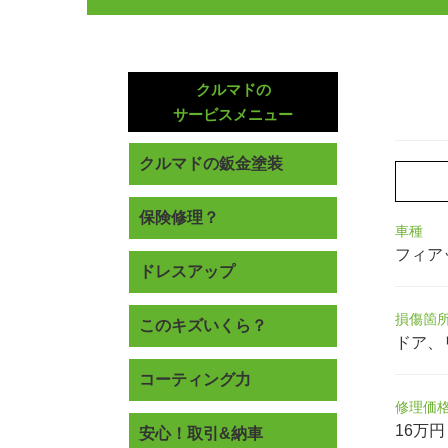
クルマドの
サービスメニュー
クルマドの鈑金塗装
保険修理？
車種
フィアッ
ドレスアップ
損傷箇
このキズいくら？
ドア、
コーティング力
修理価
16万円
安心！取引&納車