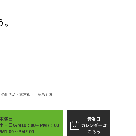
の他周辺・東京都・千葉県全域]
木曜日
営業日
・日/AM10：00～PM7：00
カレンダーは
こちら
:00～PM2:00