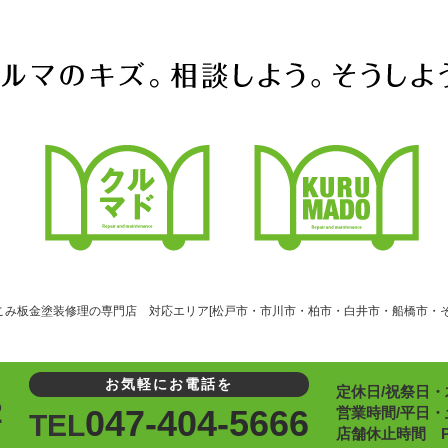
こみ板金塗装修理の専門店 対応エリア[松戸市・市川市・柏市・白井市・船橋市・そ
お気軽にお電話を
定休日/祝祭日・
2
047-404-5666
営業時間/平日・土
TEL
店舗休止時間 PM1